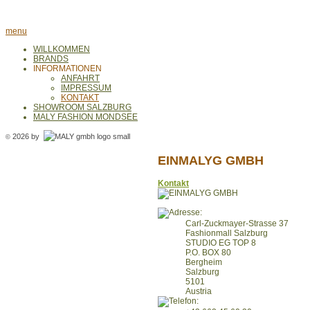
menu
WILLKOMMEN
BRANDS
INFORMATIONEN
ANFAHRT
IMPRESSUM
KONTAKT
SHOWROOM SALZBURG
MALY FASHION MONDSEE
2026 by
©
EINMALYG GMBH
Kontakt
Carl-Zuckmayer-Strasse 37
Fashionmall Salzburg
STUDIO EG TOP 8
P.O. BOX 80
Bergheim
Salzburg
5101
Austria