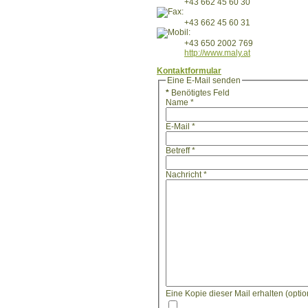
+43 662 45 60 30
+43 662 45 60 31
+43 650 2002 769
http://www.maly.at
Kontaktformular
Eine E-Mail senden
*
Benötigtes Feld
Name
*
E-Mail
*
Betreff
*
Nachricht
*
Eine Kopie dieser Mail erhalten
(optio